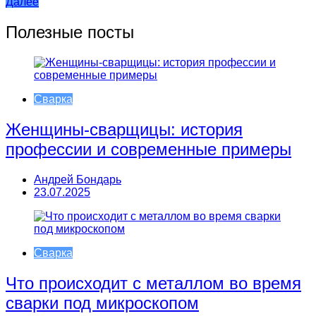
Далее
по
записям
Полезные посты
Сварка
Женщины-сварщицы: история
профессии и современные примеры
Андрей Бондарь
23.07.2025
Сварка
Что происходит с металлом во время
сварки под микроскопом