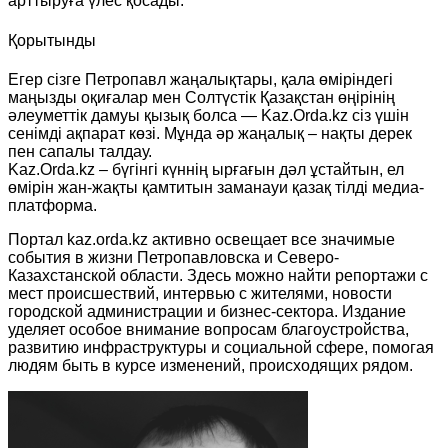
арттыруға үлес қосады.
Қорытынды
Егер сізге Петропавл жаңалықтары, қала өміріндегі
маңызды оқиғалар мен Солтүстік Қазақстан өңірінің
әлеуметтік дамуы қызық болса — Kaz.Orda.kz сіз үшін
сенімді ақпарат көзі. Мұнда әр жаңалық – нақты дерек
пен сапалы талдау.
Kaz.Orda.kz – бүгінгі күннің ырғағын дәл ұстайтын, ел
өмірін жан-жақты қамтитын заманауи қазақ тілді медиа-
платформа.
Портал kaz.orda.kz активно освещает все значимые
события в жизни Петропавловска и Северо-
Казахстанской области. Здесь можно найти репортажи с
мест происшествий, интервью с жителями, новости
городской администрации и бизнес-сектора. Издание
уделяет особое внимание вопросам благоустройства,
развитию инфраструктуры и социальной сфере, помогая
людям быть в курсе изменений, происходящих рядом.