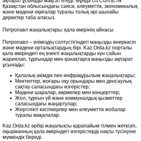
ақпарат ұсынуды мақсат етеді. Мұнда сіз Солтүстік
Қазақстан облысындағы саяси, әлеуметтік, экономикалық
және мәдени оқиғалар туралы толық әрі шынайы
деректер таба аласыз.
Петропавл жаңалықтары: қала өмірінің айнасы
Петропавл – еліміздің солтүстігіндегі маңызды өнеркәсіп
және мәдени орталықтардың бірі. Kaz.Orda.kz порталы
қала өміріндегі ең өзекті жаңалықтарды күн сайын
жариялап, тұрғындар мен қонақтарға маңызды ақпарат
ұсынады:
Қалалық әкімдік пен инфрақұрылым жаңалықтары;
Мектептер, жоғары оқу орындары мен денсаулық
сақтау саласындағы өзгерістер;
Мәдени шаралар, көрмелер мен концерттер;
Жол, тұрғын үй және коммуналдық қызметтер
саласындағы жаңартулар;
Жергілікті кәсіпкерлер мен әлеуметтік жобалар
туралы мақалалар.
Kaz.Orda.kz әрбір жаңалықты қарапайым тілмен жеткізіп,
оқырманның қала өміріндегі өзгерістерді нақты түсінуіне
мүмкіндік береді.