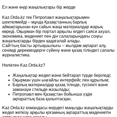
Ел және өңір жаңалықтары бір жерде
Kaz.Orda.kz тек Петропавл жаңалықтарымен
шектелмейді – мұнда Қазақстанның барлық
аймақтарынан күн сайын жаңа материалдар жарық
көреді. Оқырман бір портал арқылы елдегі саяси ахуал,
экономика, мәдениет пен дін салаларындағы соңғы
жаңалықтарды бірден қадағалай алады.
Сайттың басты артықшылығы – жылдам ақпарат алу,
сенімді дереккөздерге сүйену және қазақ тіліндегі сапалы
журналистика.
Неліктен Kaz.Orda.kz?
Жаңалықтар жедел және бейтарап түрде беріледі;
Оқырман үшін ыңғайлы интерфейс пен құрылым;
Барлық материалдар қазақ тілінде, түсінікті және
заманауи стильде жазылады;
Петропавл мен Қазақстан бойынша үздік
ақпараттық база қалыптасқан.
Kaz.Orda.kz командасы өңірдегі маңызды жаңалықтарды
жедел жеткізу арқылы қоғамның ақпараттық мәдениетін