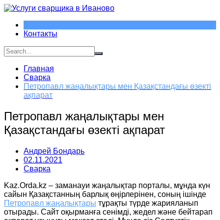
Перейти
к
содержимому
Контакты
Главная
Сварка
Петропавл жаңалықтары мен Қазақстандағы өзекті
ақпарат
Петропавл жаңалықтары мен
Қазақстандағы өзекті ақпарат
Андрей Бондарь
02.11.2021
Сварка
Kaz.Orda.kz – заманауи жаңалықтар порталы, мұнда күн
сайын Қазақстанның барлық өңірлерінен, соның ішінде
Петропавл жаңалықтары
тұрақты түрде жарияланып
отырады. Сайт оқырманға сенімді, жедел және бейтарап